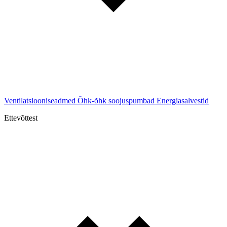
Ventilatsiooniseadmed
Õhk-õhk soojuspumbad
Energiasalvestid
Ettevõttest