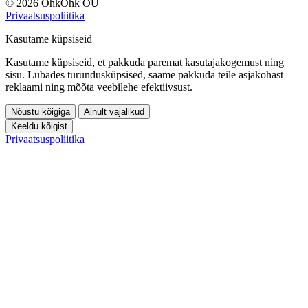
© 2026 OhkOhk OÜ
Privaatsuspoliitika
Kasutame küpsiseid
Kasutame küpsiseid, et pakkuda paremat kasutajakogemust ning
sisu. Lubades turundusküpsised, saame pakkuda teile asjakohast
reklaami ning mõõta veebilehe efektiivsust.
Nõustu kõigiga
Ainult vajalikud
Keeldu kõigist
Privaatsuspoliitika