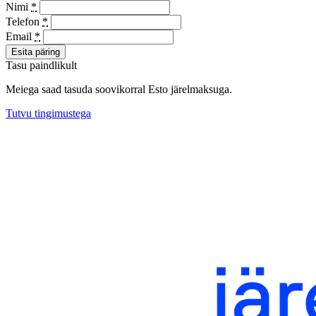
Nimi
*
Telefon
*
Email
*
Esita päring
Tasu paindlikult
Meiega saad tasuda soovikorral Esto järelmaksuga.
Tutvu tingimustega