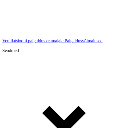
Ventilatsiooni paigaldus eramajale
Paigaldusvõimalused
Seadmed