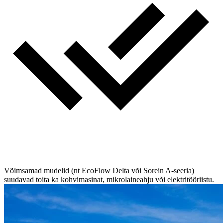
Võimsamad mudelid (nt EcoFlow Delta või Sorein A-seeria)
suudavad toita ka kohvimasinat, mikrolaineahju või elektritööriistu.