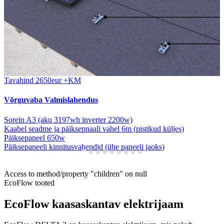
Tavahind 2650eur +KM
Võrguvaba Valmislahendus
Sorein A3 (aku 3197wh inverter 2200w)
Kaabel seadme ja päiksepnaali vahel 6m (pistikud küljes)
Päiksepaneel 650w
Päiksepaneeli kinnitusvahendid (ühe paneeli jaoks)
Access to method/property "children" on null
EcoFlow tooted
EcoFlow kaasaskantav elektrijaam