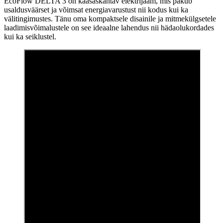
EcoFlow DELTA 3 on kaasaskantav elektrijaam, mis pakub
usaldusväärset ja võimsat energiavarustust nii kodus kui ka
välitingimustes. Tänu oma kompaktsele disainile ja mitmekülgsetele
laadimisvõimalustele on see ideaalne lahendus nii hädaolukordades
kui ka seiklustel.