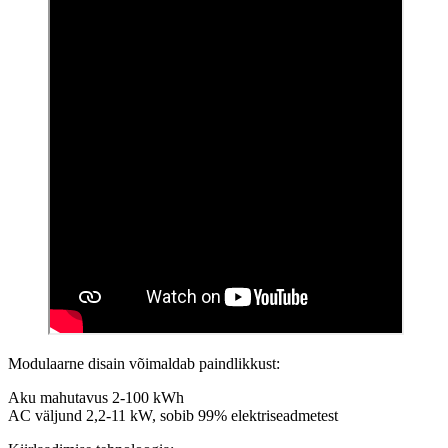
Modulaarne disain võimaldab paindlikkust:
Aku mahutavus 2-100 kWh
AC väljund 2,2-11 kW, sobib 99% elektriseadmetest