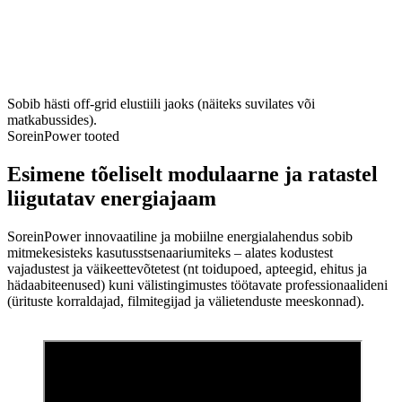
Sobib hästi off-grid elustiili jaoks (näiteks suvilates või
matkabussides).
SoreinPower tooted
Esimene tõeliselt modulaarne ja ratastel
liigutatav energiajaam
SoreinPower innovaatiline ja mobiilne energialahendus sobib
mitmekesisteks kasutusstsenaariumiteks – alates kodustest
vajadustest ja väikeettevõtetest (nt toidupoed, apteegid, ehitus ja
hädaabiteenused) kuni välistingimustes töötavate professionaalideni
(ürituste korraldajad, filmitegijad ja välietenduste meeskonnad).