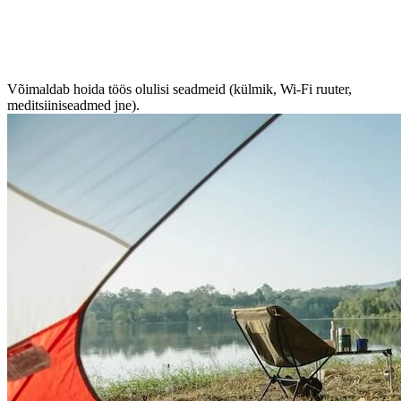
Võimaldab hoida töös olulisi seadmeid (külmik, Wi-Fi ruuter,
meditsiiniseadmed jne).