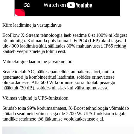
Kiire laadimine ja vastupidavus
EcoFlow X-Stream tehnoloogia laeb seadme 0-st 100%-ni kõigest
56 minutiga. Kolmanda põlvkonna LiFePO4 (LFP) akud tagavad
üle 4000 laadimistsükli, säilitades 80% mahutavusest. IP65 reiting
kaitseb veepritsmete ja tolmu eest.
Mitmekülgne laadimine ja vaikne töö
Seade toetab AC, päikesepaneelide, autoalternaatori, nutika
generaatori ja kombineeritud laadimist, sobides erinevatesse
olukordadesse. Alla 600 W koormuse korral töötab peaaegu
hääletult (30 dB), sobides nii sise- kui välistingimustesse.
Võimas väljund ja UPS-funktsioon
Suudab toita 99% kodumasinatest, X-Boost tehnoloogia võimaldab
käitada seadmeid võimsusega üle 2200 W. UPS-funktsioon tagab
tundlike seadmete töö jätkumise voolukatkestuste ajal.