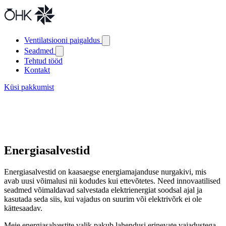
Ventilatsiooni paigaldus
Seadmed
Tehtud tööd
Kontakt
Küsi pakkumist
Energiasalvestid
Energiasalvestid on kaasaegse energiamajanduse nurgakivi, mis
avab uusi võimalusi nii kodudes kui ettevõtetes. Need innovaatilised
seadmed võimaldavad salvestada elektrienergiat soodsal ajal ja
kasutada seda siis, kui vajadus on suurim või elektrivõrk ei ole
kättesaadav.
Meie energiasalvestite valik pakub lahendusi erinevate vajadustega