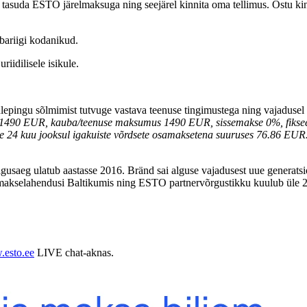
d tasuda ESTO järelmaksuga ning seejärel kinnita oma tellimus. Ostu ki
bariigi kodanikud.
riidilisele isikule.
lepingu sõlmimist tutvuge vastava teenuse tingimustega ning vajadusel
ma 1490 EUR, kauba/teenuse maksumus 1490 EUR, sissemakse 0%, fiksee
e 24 kuu jooksul igakuiste võrdsete osamaksetena suuruses 76.86 EUR. 
usaeg ulatub aastasse 2016. Bränd sai alguse vajadusest uue generatsio
akselahendusi Baltikumis ning ESTO partnervõrgustikku kuulub üle 26
esto.ee
LIVE chat-aknas.