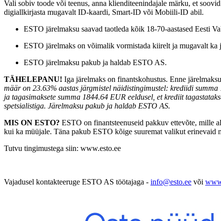
Vali sobiv toode või teenus, anna klienditeenindajale märku, et soovi
digiallkirjasta mugavalt ID-kaardi, Smart-ID või Mobiili-ID abil.
ESTO järelmaksu saavad taotleda kõik 18-70-aastased Eesti Va
ESTO järelmaks on võimalik vormistada kiirelt ja mugavalt ka ju
ESTO järelmaksu pakub ja haldab ESTO AS.
TÄHELEPANU!
Iga järelmaks on finantskohustus. Enne järelmaksu
määr on 23.63% aastas järgmistel näidistingimustel: krediidi sum
ja tagasimaksete summa 1844.64 EUR eeldusel, et krediit tagastataks
spetsialistiga. Järelmaksu pakub ja haldab ESTO AS.
MIS ON ESTO?
ESTO on finantsteenuseid pakkuv ettevõte, mille alg
kui ka müüjale. Täna pakub ESTO kõige suuremat valikut erinevaid m
Tutvu tingimustega siin: www.esto.ee
Vajadusel kontakteeruge ESTO AS töötajaga -
info@esto.ee
või
www.