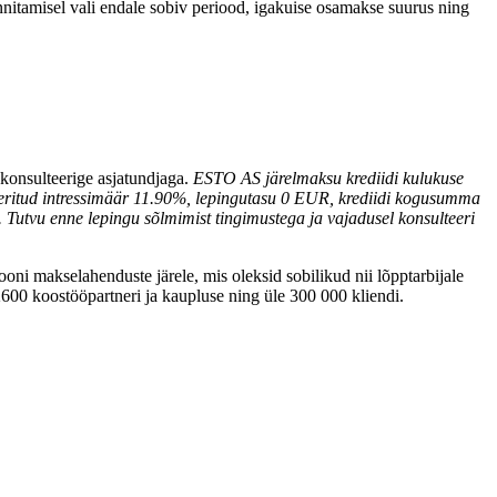
nnitamisel vali endale sobiv periood, igakuise osamakse suurus ning
 konsulteerige asjatundjaga.
ESTO AS järelmaksu krediidi kulukuse
ritud intressimäär 11.90%, lepingutasu 0 EUR, krediidi kogusumma
Tutvu enne lepingu sõlmimist tingimustega ja vajadusel konsulteeri
oni makselahenduste järele, mis oleksid sobilikud nii lõpptarbijale
00 koostööpartneri ja kaupluse ning üle 300 000 kliendi.