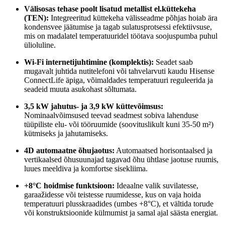
Välisosas tehase poolt lisatud metallist el.küttekeha
(TEN):
Integreeritud küttekeha välisseadme põhjas hoiab ära
kondensvee jäätumise ja tagab sulatusprotsessi efektiivsuse,
mis on madalatel temperatuuridel töötava soojuspumba puhul
ülioluline.
Wi-Fi internetijuhtimine (komplektis):
Seadet saab
mugavalt juhtida nutitelefoni või tahvelarvuti kaudu Hisense
ConnectLife äpiga, võimaldades temperatuuri reguleerida ja
seadeid muuta asukohast sõltumata.
3,5 kW jahutus- ja 3,9 kW küttevõimsus:
Nominaalvõimsused teevad seadmest sobiva lahenduse
tüüpiliste elu- või tööruumide (soovituslikult kuni 35-50 m²)
kütmiseks ja jahutamiseks.
4D automaatne õhujaotus:
Automaatsed horisontaalsed ja
vertikaalsed õhusuunajad tagavad õhu ühtlase jaotuse ruumis,
luues meeldiva ja komfortse sisekliima.
+8°C hoidmise funktsioon:
Ideaalne valik suvilatesse,
garaažidesse või teistesse ruumidesse, kus on vaja hoida
temperatuuri plusskraadides (umbes +8°C), et vältida torude
või konstruktsioonide külmumist ja samal ajal säästa energiat.