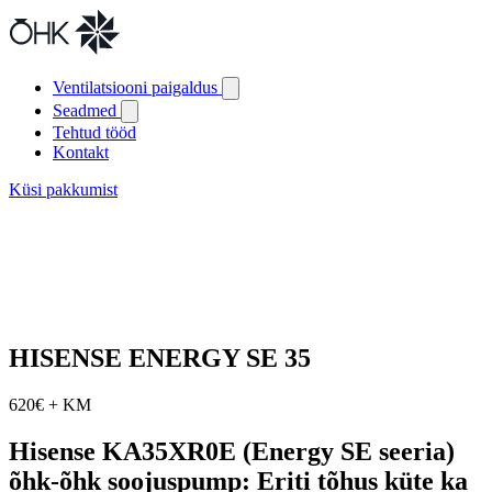
Ventilatsiooni paigaldus
Seadmed
Tehtud tööd
Kontakt
Küsi pakkumist
HISENSE ENERGY SE 35
620€ + KM
Hisense KA35XR0E (Energy SE seeria)
õhk-õhk soojuspump: Eriti tõhus küte ka