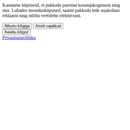
Kasutame küpsiseid, et pakkuda paremat kasutajakogemust ning
sisu. Lubades turundusküpsised, saame pakkuda teile asjakohast
reklaami ning mõõta veebilehe efektiivsust.
Nõustu kõigiga
Ainult vajalikud
Keeldu kõigist
Privaatsuspoliitika