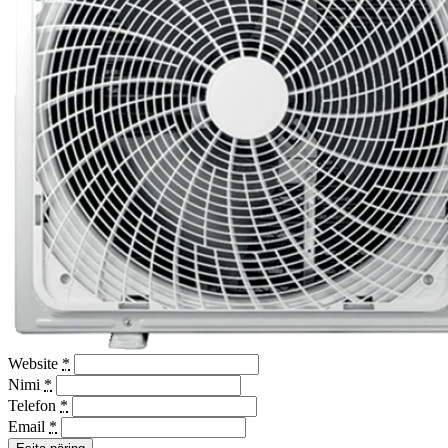
Website
*
Nimi
*
Telefon
*
Email
*