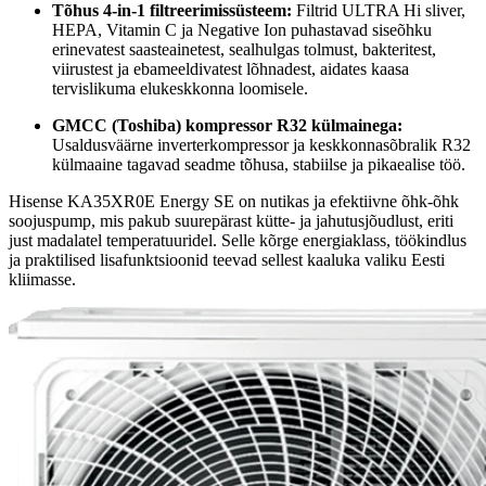
Tõhus 4-in-1 filtreerimissüsteem:
Filtrid ULTRA Hi sliver,
HEPA, Vitamin C ja Negative Ion puhastavad siseõhku
erinevatest saasteainetest, sealhulgas tolmust, bakteritest,
viirustest ja ebameeldivatest lõhnadest, aidates kaasa
tervislikuma elukeskkonna loomisele.
GMCC (Toshiba) kompressor R32 külmainega:
Usaldusväärne inverterkompressor ja keskkonnasõbralik R32
külmaaine tagavad seadme tõhusa, stabiilse ja pikaealise töö.
Hisense KA35XR0E Energy SE on nutikas ja efektiivne õhk-õhk
soojuspump, mis pakub suurepärast kütte- ja jahutusjõudlust, eriti
just madalatel temperatuuridel. Selle kõrge energiaklass, töökindlus
ja praktilised lisafunktsioonid teevad sellest kaaluka valiku Eesti
kliimasse.