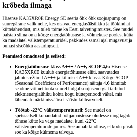
krõbeda ilmaga
Hisense KA35XR0E Energy SE seeria õhk-õhk soojuspump on
suurepärane valik neile, kes otsivad energiasäästlikku ja töökindlat
küttelahendust, mis tuleb toime ka Eesti talvetingimustes. See mudel
paistab silma oma kõrge energiatõhususe ja võimekuse poolest kütta
ka madalatel välistemperatuuridel, pakkudes samal ajal mugavust ja
puhast siseõhku aastaringselt.
Peamised omadused ja eelised:
Energiatõhususe klass A+++ / A++, SCOP 4,6:
Hisense
KA35XR0E kuulub energiatõhususe eliiti, saavutades
jahutusrežiimil A+++ ja kütmisel A++ klassi. Kõrge SCOP
(Seasonal Coefficient of Performance) näitaja 4,6 kinnitab
seadme võimet toota suurel hulgal soojusenergiat tarbitud
elektrienergiaühiku kohta kogu kütteperioodi vältel, mis
tähendab märkimisväärset säästu küttearvetelt.
Töötab -22°C välistemperatuuril:
See mudel on
spetsiaalselt kohandatud põhjamaistesse oludesse ning tagab
tõhusa kütte ka väga madalate, kuni -22°C
välistemperatuuride juures. See annab kindluse, et kodu püsib
soe ka kõige külmema talvega.