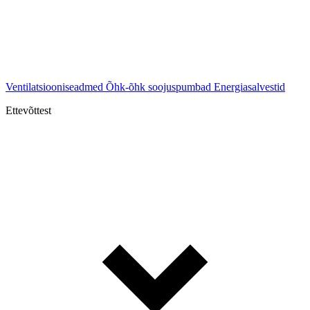
Ventilatsiooniseadmed
Õhk-õhk soojuspumbad
Energiasalvestid
Ettevõttest