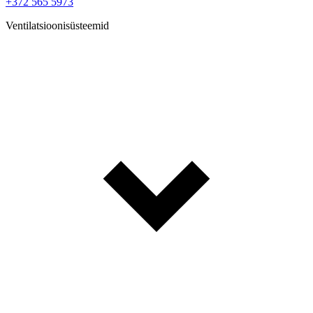
+372 565 5973
Ventilatsioonisüsteemid