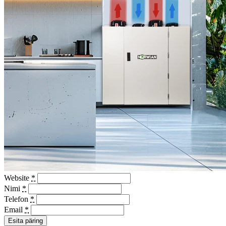
Website
*
Nimi
*
Telefon
*
Email
*
Esita päring