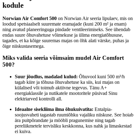
kodule
Norwian Air Comfort 500
on Norwian Air seeria lipulaev, mis on
loodud spetsiaalselt suuremate eramajade (kuni 200 m² ja enam)
ning avatud planeeringuga pindade ventileerimiseks. See ühendab
endas suure õhuvahetuse võimekuse ja ülima energiatõhususe,
tagades, et ka kõige suuremas majas on õhk alati värske, puhas ja
õige niiskustasemega.
Miks valida seeria võimsaim mudel Air Comfort
500?
Suur jõudlus, madalad kulud:
Õhuvool kuni 500 m³/h
tagab kiire ja tõhusa õhuvahetuse ka siis, kui majas on
külalised või toimub aktiivne tegevus. Tänu A+
energiaklassile ja nutikatele mootoritele püsivad Sinu
elektriarved kontrolli all.
Ideaalne sisekliima ilma õhukuivatita:
Entalpia-
soojusvaheti tagastab ruumiõhku vajaliku niiskuse. See hoiab
ära puitpõrandate ja mööbli pragunemise ning tagab
pereliikmetele tervisliku keskkonna, kus nahk ja limaskestad
ei kuiva.