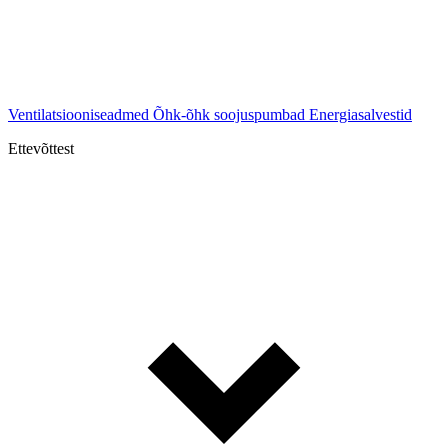
Ventilatsiooniseadmed
Õhk-õhk soojuspumbad
Energiasalvestid
Ettevõttest