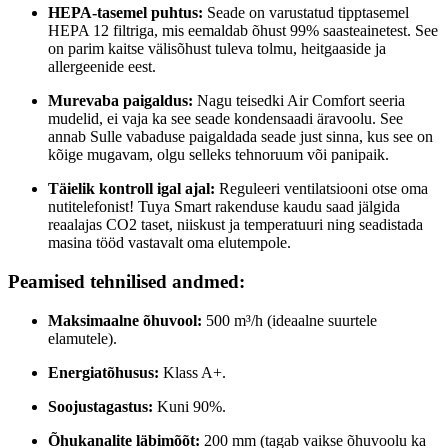
HEPA-tasemel puhtus:
Seade on varustatud tipptasemel
HEPA 12 filtriga, mis eemaldab õhust 99% saasteainetest. See
on parim kaitse välisõhust tuleva tolmu, heitgaaside ja
allergeenide eest.
Murevaba paigaldus:
Nagu teisedki Air Comfort seeria
mudelid, ei vaja ka see seade kondensaadi äravoolu. See
annab Sulle vabaduse paigaldada seade just sinna, kus see on
kõige mugavam, olgu selleks tehnoruum või panipaik.
Täielik kontroll igal ajal:
Reguleeri ventilatsiooni otse oma
nutitelefonist! Tuya Smart rakenduse kaudu saad jälgida
reaalajas CO2 taset, niiskust ja temperatuuri ning seadistada
masina tööd vastavalt oma elutempole.
Peamised tehnilised andmed:
Maksimaalne õhuvool:
500 m³/h (ideaalne suurtele
elamutele).
Energiatõhusus:
Klass A+.
Soojustagastus:
Kuni 90%.
Õhukanalite läbimõõt:
200 mm (tagab vaikse õhuvoolu ka