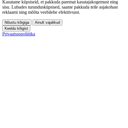
Kasutame küpsiseid, et pakkuda paremat kasutajakogemust ning
sisu. Lubades turundusküpsised, saame pakkuda teile asjakohast
reklaami ning mõõta veebilehe efektiivsust.
Nõustu kõigiga
Ainult vajalikud
Keeldu kõigist
Privaatsuspoliitika